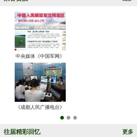
中央媒体《中国军网》
《
《成都人民广播电台》
央
往届精彩回忆
更多