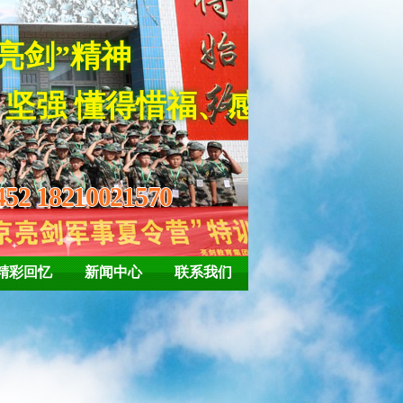
培养孩子“亮剑”精神
 懂得惜福、感恩
452 18210021570
精彩回忆
新闻中心
联系我们