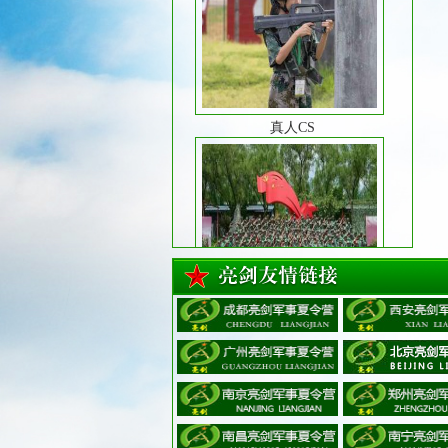
真人CS
大合照
夏日解暑