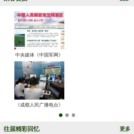
中央媒体《中国军网》
《
《成都人民广播电台》
央
往届精彩回忆
更多