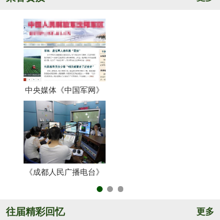
中央媒体《中国军网》
《
《成都人民广播电台》
央
往届精彩回忆
更多