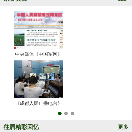
中央媒体《中国军网》
《
《成都人民广播电台》
央
往届精彩回忆
更多